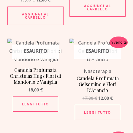
AGGIUNGI AL
CARRELLO
AGGIUNGI AL
CARRELLO
Il
Il
In vendita!
prezzo
prezzo
ESAURITO
ESAURITO
originale
attuale
era:
è:
17,00 €.
12,00 €.
Candela Profumata
Nasoterapia
Christmas Hugs Fiori di
Candela Profumata
Mandorlo e Vaniglia
Gelsomino e Fiori
18,00
€
D’Arancio
17,00
€
12,00
€
LEGGI TUTTO
LEGGI TUTTO