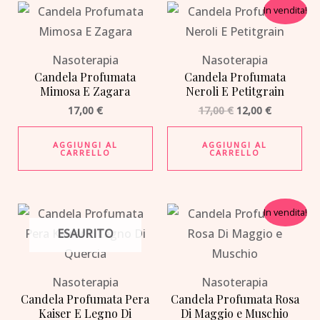
Il
Il
In vendita!
prezzo
prezzo
originale
attuale
era:
è:
17,00 €.
12,00 €.
Nasoterapia
Nasoterapia
Candela Profumata
Candela Profumata
Mimosa E Zagara
Neroli E Petitgrain
17,00
€
17,00
€
12,00
€
AGGIUNGI AL
AGGIUNGI AL
CARRELLO
CARRELLO
Il
Il
In vendita!
prezzo
prezzo
ESAURITO
originale
attuale
era:
è:
17,00 €.
12,00 €.
Nasoterapia
Nasoterapia
Candela Profumata Pera
Candela Profumata Rosa
Kaiser E Legno Di
Di Maggio e Muschio