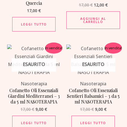
Quercia
17,00
€
12,00
€
17,00
€
AGGIUNGI AL
CARRELLO
LEGGI TUTTO
Il
Il
Il
Il
In vendita!
In vendita!
prezzo
prezzo
prezzo
prezzo
originale
attuale
originale
attuale
era:
è:
era:
è:
ESAURITO
ESAURITO
17,00 €.
9,00 €.
17,00 €.
9,00 €.
Nasoterapia
Nasoterapia
Cofanetto Oli Essenziali
Cofanetto Oli Essenziali
Giardini Mediterranei – 3
Sentieri Balsamici – 3 da 5
da 5 ml NASOTERAPIA
ml NASOTERAPIA
17,00
€
9,00
€
17,00
€
9,00
€
LEGGI TUTTO
LEGGI TUTTO