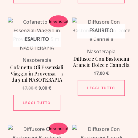
Il
Il
In vendita!
prezzo
prezzo
ESAURITO
originale
attuale
era:
è:
ESAURITO
17,00 €.
9,00 €.
Nasoterapia
Diffusore Con Bastoncini
Nasoterapia
Arancio Dolce e Cannella
Cofanetto Oli Essenziali
Viaggio in Provenza – 3
17,00
€
da 5 ml NASOTERAPIA
17,00
€
9,00
€
LEGGI TUTTO
LEGGI TUTTO
Il
Il
In vendita!
prezzo
prezzo