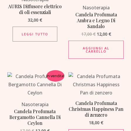
AURIS Diffusore elettrico
Nasoterapia
di oli essenziali
Candela Profumata
32,00
€
Ambra e Legno Di
Sandalo
17,00
€
12,00
€
LEGGI TUTTO
AGGIUNGI AL
CARRELLO
Il
Il
In vendita!
prezzo
prezzo
originale
attuale
era:
è:
17,00 €.
12,00 €.
Candela Profumata
Nasoterapia
Christmas Happiness Pan
Candela Profumata
di zenzero
Bergamotto Cannella Di
Ceylon
18,00
€
17,00
€
12,00
€