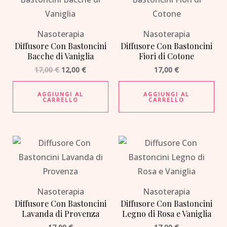
originale
attuale
era:
è:
17,00 €.
12,00 €.
Nasoterapia
Nasoterapia
Diffusore Con Bastoncini
Diffusore Con Bastoncini
Bacche di Vaniglia
Fiori di Cotone
17,00
€
12,00
€
17,00
€
AGGIUNGI AL
AGGIUNGI AL
CARRELLO
CARRELLO
Nasoterapia
Nasoterapia
Diffusore Con Bastoncini
Diffusore Con Bastoncini
Lavanda di Provenza
Legno di Rosa e Vaniglia