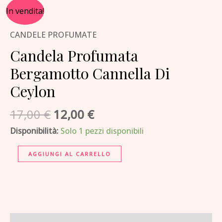
Il
Il
Candela
In vendita!
prezzo
prezzo
Profumata
originale
attuale
CANDELE PROFUMATE
Bergamotto
era:
è:
Cannella
Candela Profumata
17,00 €.
12,00 €.
Di
Bergamotto Cannella Di
Ceylon
Ceylon
quantità
17,00
€
12,00
€
Disponibilità:
Solo 1 pezzi disponibili
AGGIUNGI AL CARRELLO