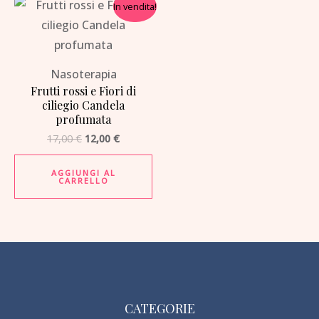
Il
Il
In vendita!
prezzo
prezzo
originale
attuale
era:
è:
17,00 €.
12,00 €.
Nasoterapia
Frutti rossi e Fiori di
ciliegio Candela
profumata
17,00
€
12,00
€
AGGIUNGI AL
CARRELLO
CATEGORIE