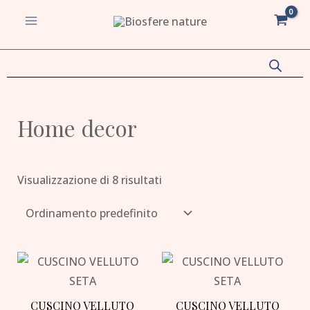
Vai
MAIN
al
MENU
contenuto
va/disattiva
Home decor
u
va/disattiva
u
Visualizzazione di 8 risultati
va/disattiva
u
va/disattiva
u
CUSCINO VELLUTO
CUSCINO VELLUTO