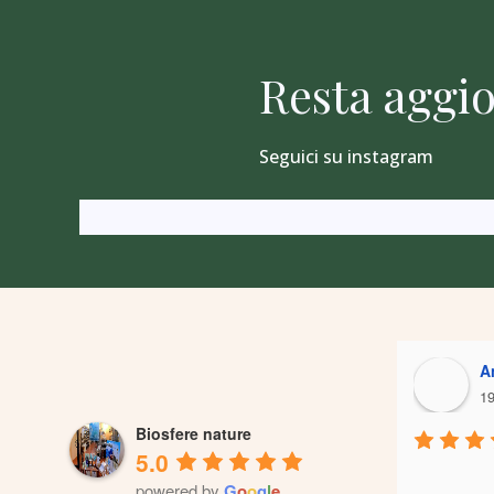
Resta aggio
Seguici su instagram
A
19
Biosfere nature
5.0
powered by
G
o
o
g
l
e