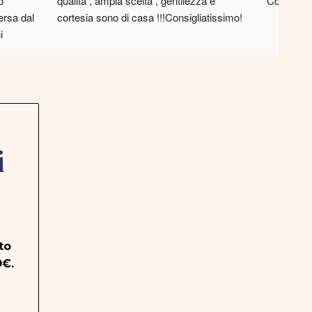
 
qualità , ampia scelta , gentilezza e 
Competenz
rsa dal 
cortesia sono di casa !!!Consigliatissimo!
 
i
to
0€.