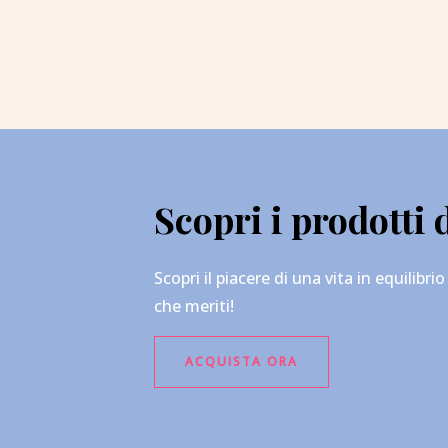
Scopri i prodotti 
Scopri il piacere di una vita in equilibr
che meriti!
ACQUISTA ORA