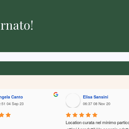
rnato!
ngela Canto
Elisa Sansini
:51 04 Sep 23
06:37 08 Nov 20
Location curata nel minimo partico