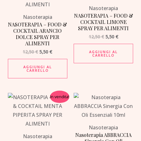
Nasoterapia
NASOTERAPIA – FOOD &
Nasoterapia
COCKTAIL LIMONE
NASOTERAPIA – FOOD &
SPRAY PER ALIMENTI
COCKTAIL ARANCIO
DOLCE SPRAY PER
12,50
€
5,50
€
ALIMENTI
12,50
€
5,50
€
AGGIUNGI AL
CARRELLO
AGGIUNGI AL
CARRELLO
Il
Il
In vendita!
prezzo
prezzo
originale
attuale
era:
è:
12,50 €.
5,50 €.
Nasoterapia
Nasoterapia ABBRACCIA
Nasoterapia