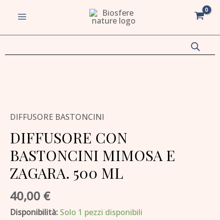
BASTONCINI
Vai
MAIN
MIMOSA
al
MENU
E
contenuto
ZAGARA.
500
va/disattiva
ML
DIFFUSORE
quantità
CON
u
va/disattiva
BASTONCINI
DIFFUSORE BASTONCINI
MIMOSA
u
E
DIFFUSORE CON
va/disattiva
ZAGARA.
BASTONCINI MIMOSA E
500
u
ZAGARA. 500 ML
ML
va/disattiva
quantità
40,00
€
u
Disponibilità:
Solo 1 pezzi disponibili