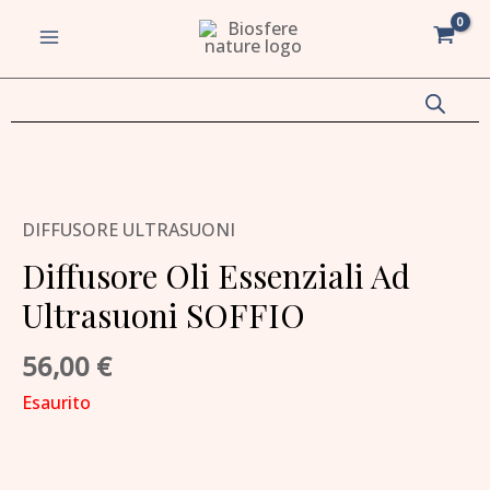
Vai
MAIN
al
MENU
contenuto
va/disattiva
u
va/disattiva
DIFFUSORE ULTRASUONI
Diffusore Oli Essenziali Ad
u
Ultrasuoni SOFFIO
va/disattiva
56,00
€
u
va/disattiva
Esaurito
u