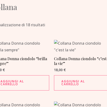
llana
alizzazione di 18 risultati
lana Donna ciondolo “brilla
Collana Donna ciondolo “c’est
pre”
la vie”
00
€
18,00
€
AGGIUNGI AL
AGGIUNGI AL
CARRELLO
CARRELLO