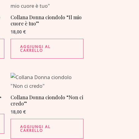
e
Collana Donna ciondolo “Il mio
cuore è tuo”
18,00
€
AGGIUNGI AL
CARRELLO
Collana Donna ciondolo “Non ci
”
credo”
18,00
€
AGGIUNGI AL
CARRELLO