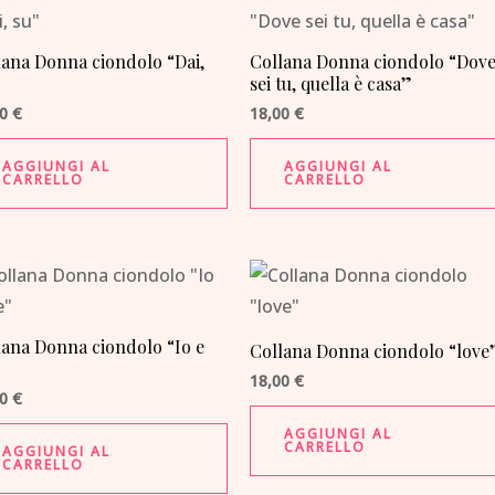
lana Donna ciondolo “Dai,
Collana Donna ciondolo “Dov
sei tu, quella è casa”
00
€
18,00
€
AGGIUNGI AL
AGGIUNGI AL
CARRELLO
CARRELLO
lana Donna ciondolo “Io e
Collana Donna ciondolo “love
18,00
€
00
€
AGGIUNGI AL
CARRELLO
AGGIUNGI AL
CARRELLO