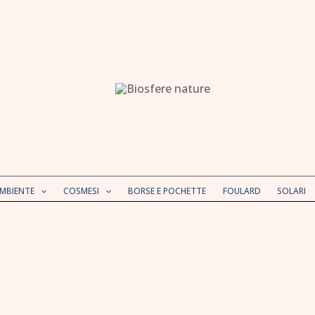
AMBIENTE
COSMESI
BORSE E POCHETTE
FOULARD
SOLARI