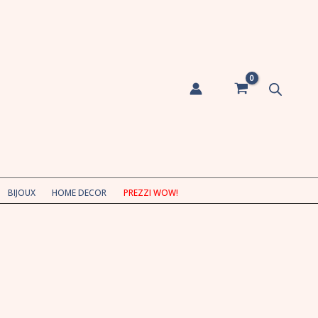
BIJOUX
HOME DECOR
PREZZI WOW!