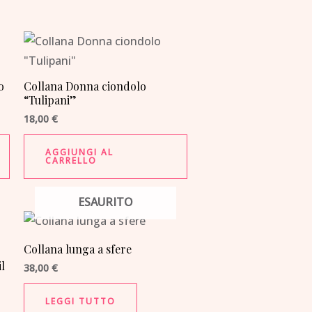
o
Collana Donna ciondolo
“Tulipani”
18,00
€
AGGIUNGI AL
CARRELLO
ESAURITO
Collana lunga a sfere
l
38,00
€
LEGGI TUTTO