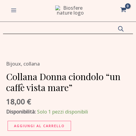
ciondolo
Vai
MAIN
"un
al
MENU
caffè
contenuto
vista
mare"
va/disattiva
quantità
Collana
Donna
u
va/disattiva
Bijoux
,
collana
ciondolo
"un
Collana Donna ciondolo “un
u
caffè
caffè vista mare”
va/disattiva
vista
mare"
18,00
€
u
quantità
va/disattiva
Disponibilità:
Solo 1 pezzi disponibili
u
AGGIUNGI AL CARRELLO