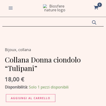
ciondolo
Vai
MAIN
"Tulipani"
al
MENU
quantità
contenuto
va/disattiva
Collana
Donna
u
va/disattiva
Bijoux
,
collana
ciondolo
"Tulipani"
Collana Donna ciondolo
u
quantità
“Tulipani”
va/disattiva
18,00
€
u
va/disattiva
Disponibilità:
Solo 1 pezzi disponibili
u
AGGIUNGI AL CARRELLO