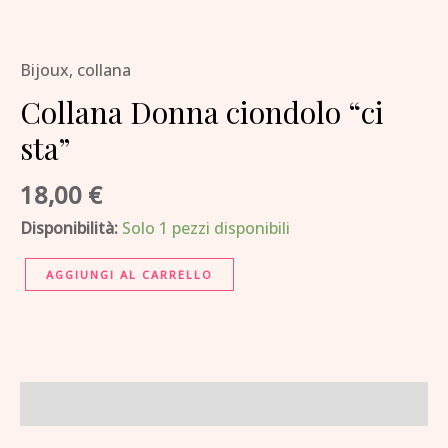
Collana
Donna
Bijoux
,
collana
ciondolo
"ci
Collana Donna ciondolo “ci
sta"
sta”
quantità
18,00
€
Disponibilità:
Solo 1 pezzi disponibili
AGGIUNGI AL CARRELLO
Descrizione