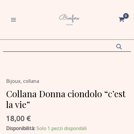
ciondolo
Vai
MAIN
"c'est
al
MENU
la
contenuto
vie"
quantità
va/disattiva
u
va/disattiva
Collana
Donna
u
Bijoux
,
collana
ciondolo
va/disattiva
"c'est
Collana Donna ciondolo “c’est
la
u
la vie”
va/disattiva
vie"
quantità
18,00
€
u
Disponibilità:
Solo 1 pezzi disponibili