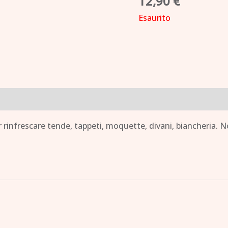
12,90
€
Esaurito
rinfrescare tende, tappeti, moquette, divani, biancheria. No