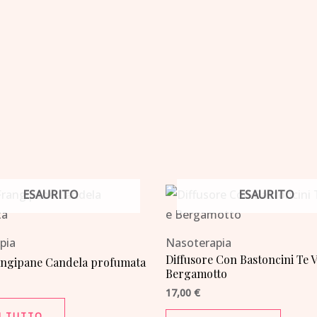
ESAURITO
ESAURITO
pia
Nasoterapia
Diffusore Con Bastoncini Te 
rangipane Candela profumata
Bergamotto
17,00
€
I TUTTO