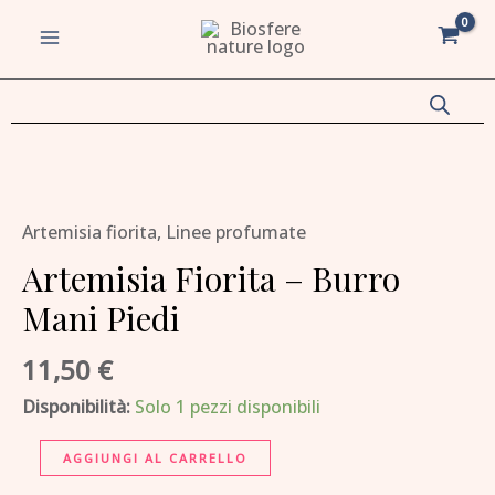
-
Vai
MAIN
Burro
al
MENU
Mani
contenuto
Piedi
quantità
va/disattiva
Artemisia
Fiorita
u
va/disattiva
Artemisia fiorita
,
Linee profumate
-
Burro
Artemisia Fiorita – Burro
u
Mani
Mani Piedi
va/disattiva
Piedi
quantità
11,50
€
u
va/disattiva
Disponibilità:
Solo 1 pezzi disponibili
u
AGGIUNGI AL CARRELLO