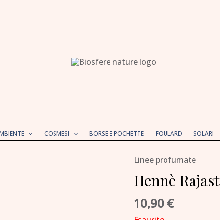
AMBIENTE
COSMESI
BORSE E POCHETTE
FOULARD
SOLARI
Linee profumate
Hennè Rajas
10,90
€
Esaurito