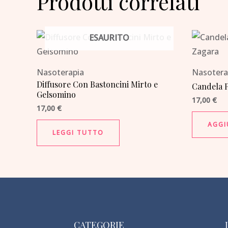
Prodotti correlati
ESAURITO
Nasoterapia
Nasotera
Diffusore Con Bastoncini Mirto e
Candela 
Gelsomino
17,00
€
17,00
€
AGGI
LEGGI TUTTO
CATEGORIE