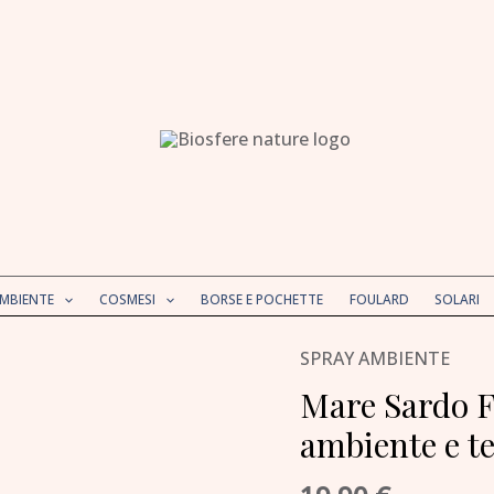
AMBIENTE
COSMESI
BORSE E POCHETTE
FOULARD
SOLARI
SPRAY AMBIENTE
Mare
Sardo
Mare Sardo Fi
Fiori
ambiente e te
di
Sale