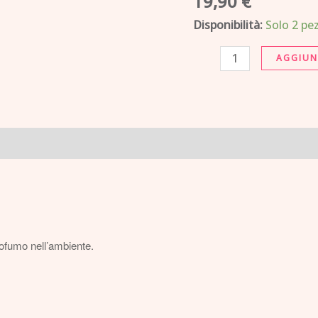
19,90
€
e
Disponibilità:
Solo 2 pez
Mirto
Spray
AGGIUN
ambiente
e
tessuti
quantità
profumo nell’ambiente.