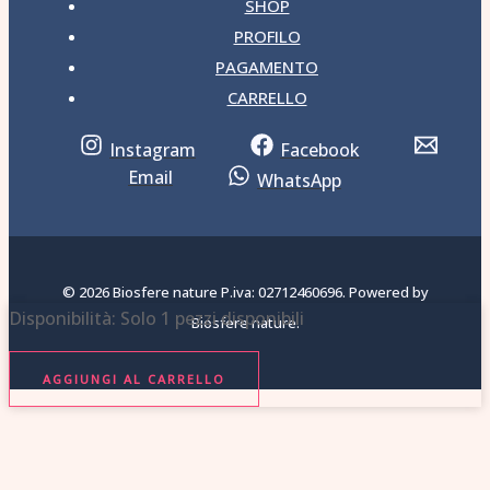
SHOP
PROFILO
PAGAMENTO
CARRELLO
Instagram
Facebook
Email
WhatsApp
© 2026 Biosfere nature P.iva: 02712460696. Powered by
SPRAY
Disponibilità:
Solo 1 pezzi disponibili
Biosfere nature.
AMBIENTE
MELAGRANA
AGGIUNGI AL CARRELLO
E
RIBES
NERO