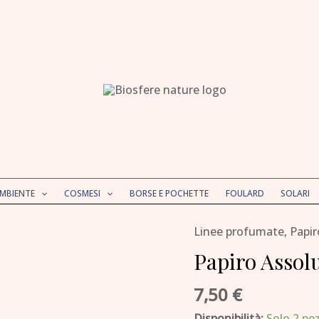
AMBIENTE
COSMESI
BORSE E POCHETTE
FOULARD
SOLARI
Linee profumate
,
Papir
Papiro
Assoluto
Papiro Assol
-
7,50
€
Balsamo
labbra
Disponibilità:
Solo 2 pez