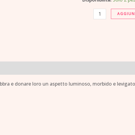
quantità
AGGIUN
abbra e donare loro un aspetto luminoso, morbido e levigat