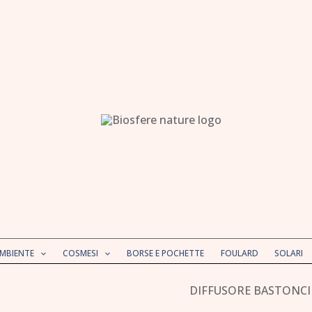
AMBIENTE
COSMESI
BORSE E POCHETTE
FOULARD
SOLARI
DIFFUSORE BASTONCI
Nasoterapia