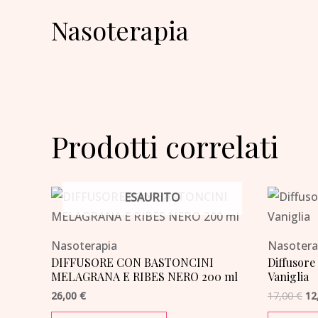
Nasoterapia
Prodotti correlati
Il
ESAURITO
pr
or
er
17
Nasoterapia
Nasotera
DIFFUSORE CON BASTONCINI
Diffusore
MELAGRANA E RIBES NERO 200 ml
Vaniglia
26,00
€
17,00
€
12