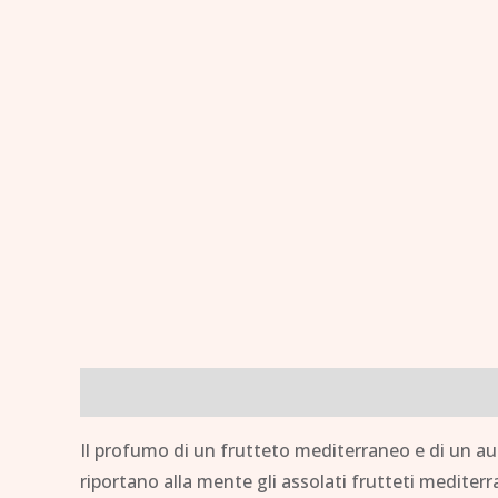
Descrizione
Brand
Il profumo di un frutteto mediterraneo e di un au
riportano alla mente gli assolati frutteti mediter