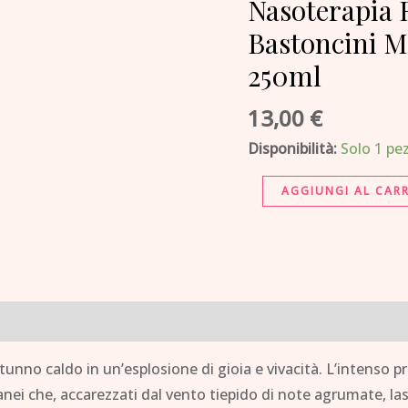
Ricarica
Nasoterapia R
Per
Bastoncini
Diffusore
250ml
Bastoncini
MELAGRANA
13,00
€
E
Disponibilità:
Solo 1 pez
RIBES
NERO
AGGIUNGI AL CAR
250ml
quantità
tunno caldo in un’esplosione di gioia e vivacità. L’intenso 
ranei che, accarezzati dal vento tiepido di note agrumate, l