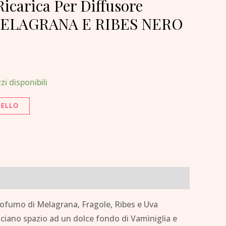
icarica Per Diffusore
 MELAGRANA E RIBES NERO
zi disponibili
RELLO
profumo di Melagrana, Fragole, Ribes e Uva
asciano spazio ad un dolce fondo di Vamìniglia e