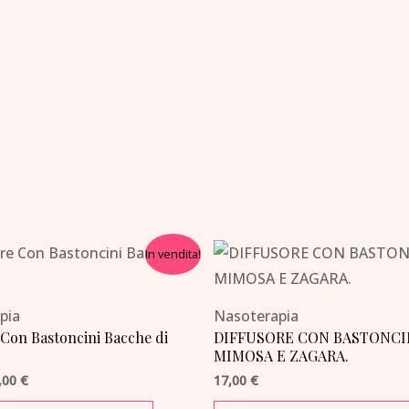
Il
In vendita!
ezzo
prezzo
iginale
attuale
a:
è:
,00 €.
12,00 €.
pia
Nasoterapia
 Con Bastoncini Bacche di
DIFFUSORE CON BASTONCI
MIMOSA E ZAGARA.
,00
€
17,00
€