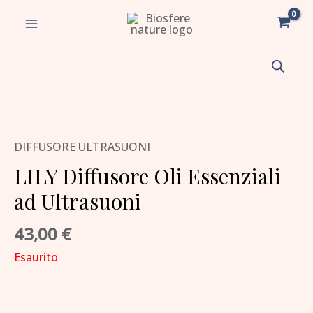
Vai
MAIN
al
MENU
contenuto
va/disattiva
u
va/disattiva
DIFFUSORE ULTRASUONI
LILY Diffusore Oli Essenziali
u
ad Ultrasuoni
va/disattiva
43,00
€
u
va/disattiva
Esaurito
u