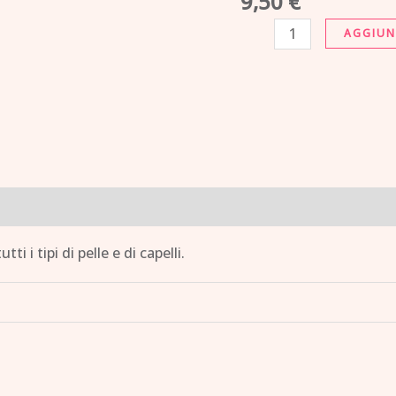
9,50
€
AGGIUN
i i tipi di pelle e di capelli.