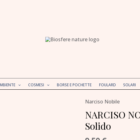
AMBIENTE
COSMESI
BORSE E POCHETTE
FOULARD
SOLARI
Narciso Nobile
NARCISO
NOBILE
NARCISO NO
Docciashampoo
Solido
Solido
quantità