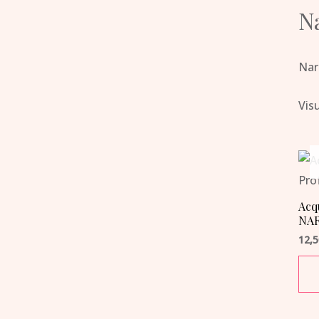
N
Nar
Visu
Acq
NAR
12,