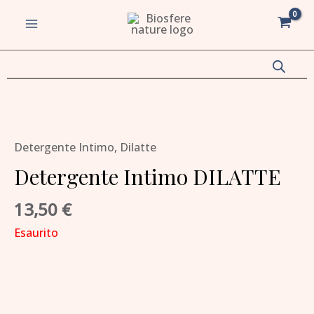
Vai
MAIN
al
MENU
contenuto
va/disattiva
u
va/disattiva
Detergente Intimo
,
Dilatte
Detergente Intimo DILATTE
u
va/disattiva
13,50
€
Esaurito
u
va/disattiva
u