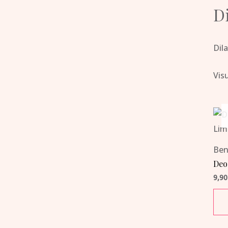
Di
Dil
Visu
Ben
Deo
9,9