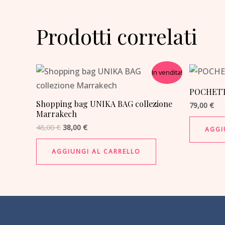
Prodotti correlati
Il
Il
In vendita!
prezzo
prezzo
originale
attuale
POCHETT
era:
è:
Shopping bag UNIKA BAG collezione
48,00 €.
38,00 €.
79,00
€
Marrakech
48,00
€
38,00
€
AGGI
AGGIUNGI AL CARRELLO