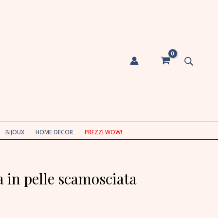
BIJOUX
HOME DECOR
PREZZI WOW!
a in pelle scamosciata