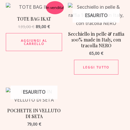
Il
Il
In vendita!
prezzo
prezzo
ESAURITO
originale
attuale
TOTE BAG IKAT
era:
è:
139,00 €.
89,00 €.
139,00
€
89,00
€
Secchiello in pelle & raffia
100% made in Italy, con
AGGIUNGI AL
CARRELLO
tracolla NERO
65,00
€
LEGGI TUTTO
ESAURITO
POCHETTE IN VELLUTO
DI SETA
79,00
€