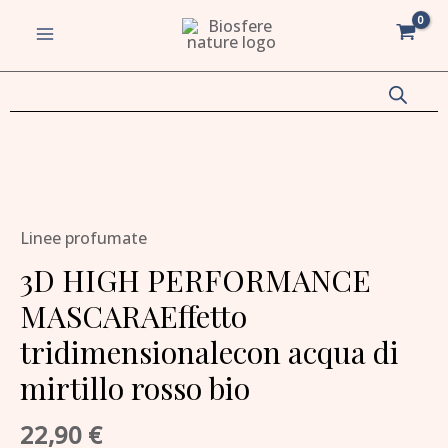
Vai
MAIN
al
MENU
contenuto
va/disattiva
u
va/disattiva
Linee profumate
u
3D HIGH PERFORMANCE
va/disattiva
MASCARAEffetto
u
tridimensionalecon acqua di
va/disattiva
mirtillo rosso bio
u
22,90
€