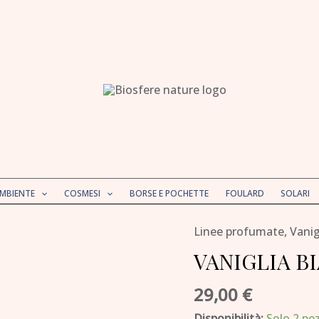
AMBIENTE
COSMESI
BORSE E POCHETTE
FOULARD
SOLARI
Linee profumate
,
Vanig
VANIGLIA
BIANCA
VANIGLIA BIA
eau
29,00
€
de
toilette
Disponibilità:
Solo 2 pez