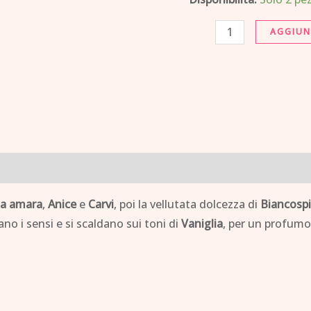
50
AGGIUN
ml
quantità
a amara
,
Anice
e
Carvi
, poi la vellutata dolcezza di
Biancosp
ano i sensi e si scaldano sui toni di
Vaniglia
, per un profumo