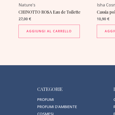
Nature's
Isha Cos
CHINOTTO ROSA Eau de Toilette
Cassia po
27,00
€
10,90
€
AGGIUNGI AL CARRELLO
AGGI
CATEGORIE
PROFUMI
PROFUMI D’AMBIENTE
COSMESI