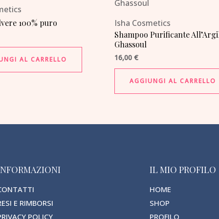
metics
lvere 100% puro
Isha Cosmetics
Shampoo Purificante All’Argi
Ghassoul
16,00
€
UNGI AL CARRELLO
AGGIUNGI AL CARRELLO
INFORMAZIONI
IL MIO PROFILO
CONTATTI
HOME
RESI E RIMBORSI
SHOP
PRIVACY POLICY
PROFILO