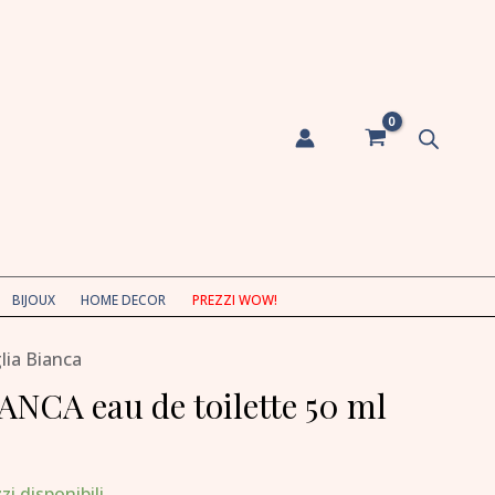
de
toilette
50
ml
quantità
BIJOUX
HOME DECOR
PREZZI WOW!
lia Bianca
NCA eau de toilette 50 ml
zi disponibili