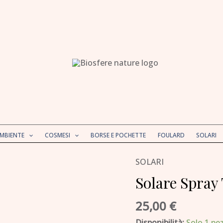
AMBIENTE
COSMESI
BORSE E POCHETTE
FOULARD
SOLARI
SOLARI
Solare
Spray
Solare Spray
Trasparente
25,00
€
SPF
20
Disponibilità:
Solo 1 pez