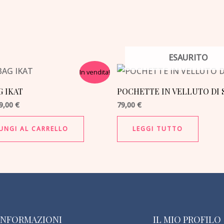
ESAURITO
Il
In vendita!
rezzo
prezzo
riginale
attuale
G IKAT
POCHETTE IN VELLUTO DI 
ra:
è:
39,00 €.
89,00 €.
9,00
€
79,00
€
UNGI AL CARRELLO
LEGGI TUTTO
INFORMAZIONI
IL MIO PROFILO