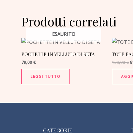
Prodotti correlati
ESAURITO
Il
p
o
POCHETTE IN VELLUTO DI SETA
TOTE BA
e
1
79,00
€
139,00
€
8
LEGGI TUTTO
AGGI
CATEGORIE