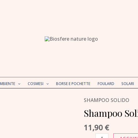
AMBIENTE
COSMESI
BORSE E POCHETTE
FOULARD
SOLARI
SHAMPOO SOLIDO
Shampoo
Solido
Shampoo Solid
Tiglio
11,90
€
e
Achillea