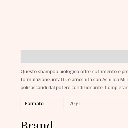
Descrizione
Informazioni aggiuntive
Brand
Questo shampoo biologico offre nutrimento e protezio
formulazione, infatti, è arricchita con Achillea Mille
polisaccaridi dal potere condizionante. Completano l
Formato
70 gr
Brand