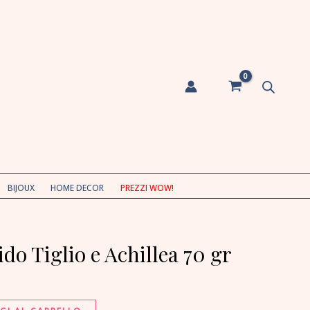
e
Achillea
70
gr
quantità
BIJOUX
HOME DECOR
PREZZI WOW!
o Tiglio e Achillea 70 gr