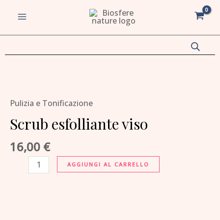
Vai
MAIN
quantità
al
MENU
contenuto
va/disattiva
Scrub
esfolliante
u
va/disattiva
Pulizia e Tonificazione
viso
quantità
Scrub esfolliante viso
u
va/disattiva
16,00
€
u
AGGIUNGI AL CARRELLO
va/disattiva
u