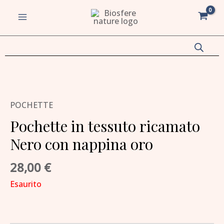
Vai
MAIN
al
MENU
contenuto
va/disattiva
u
va/disattiva
POCHETTE
Pochette in tessuto ricamato
u
Nero con nappina oro
va/disattiva
28,00
€
u
va/disattiva
Esaurito
u