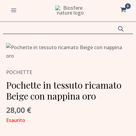
Vai
MAIN
al
MENU
contenuto
va/disattiva
u
va/disattiva
POCHETTE
u
Pochette in tessuto ricamato
va/disattiva
Beige con nappina oro
u
va/disattiva
28,00
€
Esaurito
u