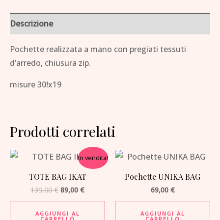
Descrizione
Pochette realizzata a mano con pregiati tessuti
d’arredo, chiusura zip.
misure 30!x19
Prodotti correlati
Il
Il
In vendita!
prezzo
prezzo
originale
attuale
TOTE BAG IKAT
Pochette UNIKA BAG
era:
è:
139,00 €.
89,00 €.
139,00
€
89,00
€
69,00
€
AGGIUNGI AL
AGGIUNGI AL
CARRELLO
CARRELLO