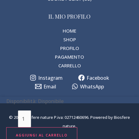
IL MIO PROFILO
HOME
SHOP
PROFILO
PAGAMENTO
CARRELLO
Instagram
Facebook
Email
WhatsApp
PEONIA
Disponibilità:
Disponibile
SEGRETA
© 2026 Biosfere nature P.iva: 02712460696. Powered by Biosfere
Kit
nature.
Scrub
&
AGGIUNGI AL CARRELLO