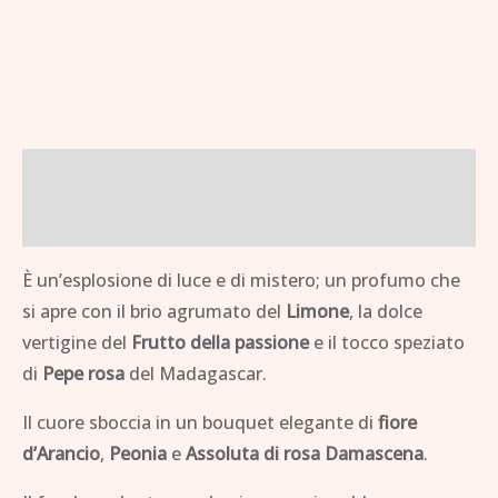
Descrizione
Brand
È un’esplosione di luce e di mistero; un profumo che
si apre con il brio agrumato del
Limone
, la dolce
vertigine del
Fru­tto della passione
e il tocco speziato
di
Pepe rosa
del Madagascar.
Il cuore sboccia in un bouquet elegante di
fiore
d’Arancio
,
Peonia
e
Assoluta di rosa Damascena
.