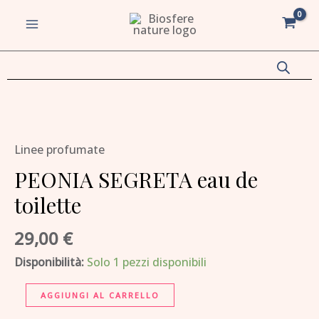
eau
Vai
MAIN
de
al
MENU
toilette
contenuto
quantità
va/disattiva
PEONIA
SEGRETA
u
va/disattiva
Linee profumate
eau
de
PEONIA SEGRETA eau de
u
toilette
toilette
va/disattiva
quantità
29,00
€
u
va/disattiva
Disponibilità:
Solo 1 pezzi disponibili
u
AGGIUNGI AL CARRELLO