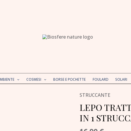
AMBIENTE
COSMESI
BORSE E POCHETTE
FOULARD
SOLARI
STRUCCANTE
LEPO
TRATTAMENTO
LEPO TRAT
DETERGENTE
IN 1 STRUC
3
IN