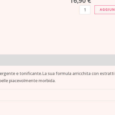
16,90
€
1
AGGIUN
STRUCCANTE
+
LATTE
+
TONICO
quantità
ergente e tonificante.La sua formula arricchita con estratti 
 pelle piacevolmente morbida.