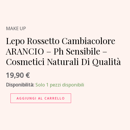
Lepo
Rossetto
Cambiacolore
MAKE UP
ARANCIO
-
Lepo Rossetto Cambiacolore
Ph
ARANCIO – Ph Sensibile –
Sensibile
Cosmetici Naturali Di Qualità
-
Cosmetici
19,90
€
Naturali
Disponibilità:
Solo 1 pezzi disponibili
Di
Qualità
AGGIUNGI AL CARRELLO
quantità