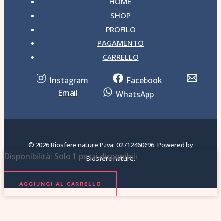
HOME
SHOP
PROFILO
PAGAMENTO
CARRELLO
Instagram
Facebook
Email
WhatsApp
© 2026 Biosfere nature P.iva: 02712460696. Powered by
BEAUTY
Disponibilità:
Solo 1 pezzi disponibili
Biosfere nature.
NECTAR
Latte
AGGIUNGI AL CARRELLO
Corpo
quantità