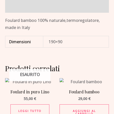
Informazioni aggiuntive
Foulard bamboo 100% naturale,termoregolatore,
made in Italy
Dimensioni
190×90
Prodotti correlati
ESAURITO
Foulard in puro Lino
Foulard bamboo
55,00
€
29,00
€
LEGGI TUTTO
AGGIUNGI AL
CARRELLO