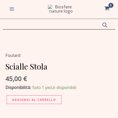
quantità
Vai
MAIN
al
MENU
contenuto
va/disattiva
Scialle
Stola
u
va/disattiva
Foulard
quantità
Scialle Stola
u
va/disattiva
45,00
€
Disponibilità:
Solo 1 pezzi disponibili
u
va/disattiva
AGGIUNGI AL CARRELLO
u