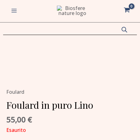
Vai
MAIN
al
MENU
contenuto
va/disattiva
u
va/disattiva
u
va/disattiva
Foulard
Foulard in puro Lino
u
va/disattiva
55,00
€
u
Esaurito