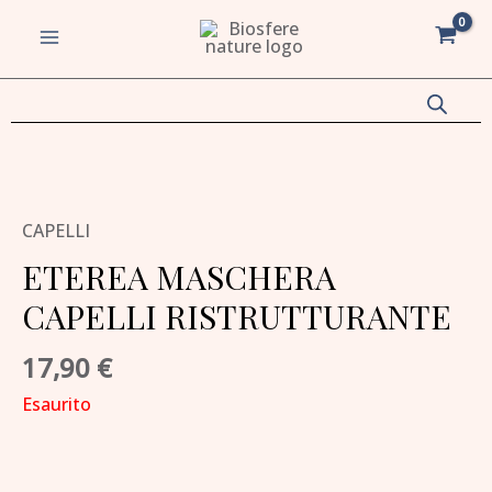
Vai
MAIN
al
MENU
contenuto
va/disattiva
u
va/disattiva
CAPELLI
ETEREA MASCHERA
u
CAPELLI RISTRUTTURANTE
va/disattiva
17,90
€
u
va/disattiva
Esaurito
u