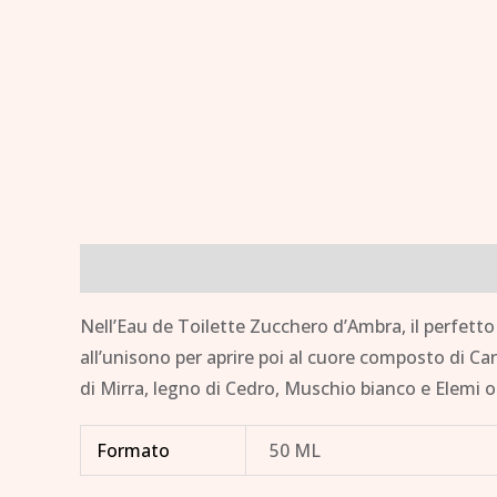
Descrizione
Informazioni aggiuntive
Brand
Nell’Eau de Toilette Zucchero d’Ambra, il perfetto
all’unisono per aprire poi al cuore composto di Can
di Mirra, legno di Cedro, Muschio bianco e Elemi
Formato
50 ML