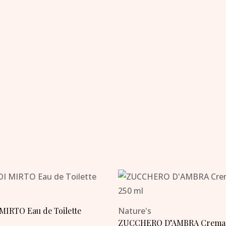
Il
Il
prezzo
prezzo
originale
attuale
era:
è:
23,50 €.
9,50 €.
MIRTO Eau de Toilette
Nature's
ZUCCHERO D’AMBRA Crema