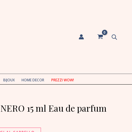
ml
Eau
de
parfum
quantità
BIJOUX
HOME DECOR
PREZZI WOW!
ERO 15 ml Eau de parfum