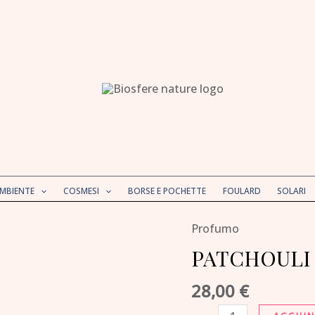
AMBIENTE
COSMESI
BORSE E POCHETTE
FOULARD
SOLARI
Profumo
PATCHOULI
NERO
PATCHOULI N
15
28,00
€
ml
Eau