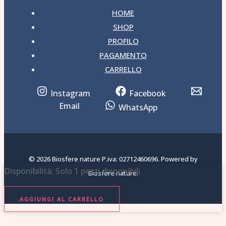
HOME
SHOP
PROFILO
PAGAMENTO
CARRELLO
Instagram
Facebook
Email
WhatsApp
© 2026 Biosfere nature P.iva: 02712460696. Powered by
Bracciale
Disponibilità:
Solo 1 pezzi disponibili
Biosfere nature.
elastico
in
AGGIUNGI AL CARRELLO
resina