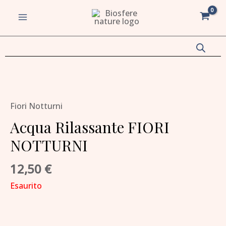
Vai
MAIN
al
MENU
contenuto
va/disattiva
u
va/disattiva
Fiori Notturni
Acqua Rilassante FIORI
u
NOTTURNI
va/disattiva
12,50
€
u
va/disattiva
Esaurito
u