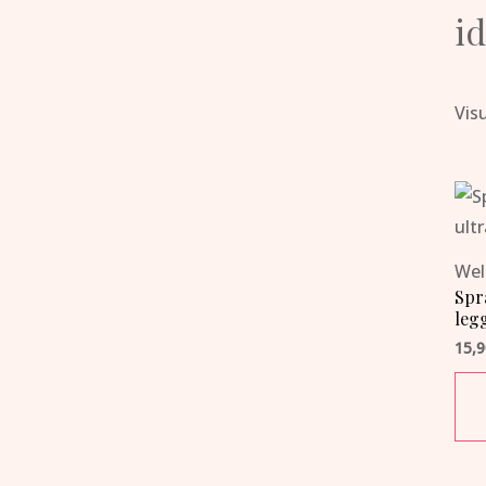
i
Visu
Wel
Spra
leg
15,