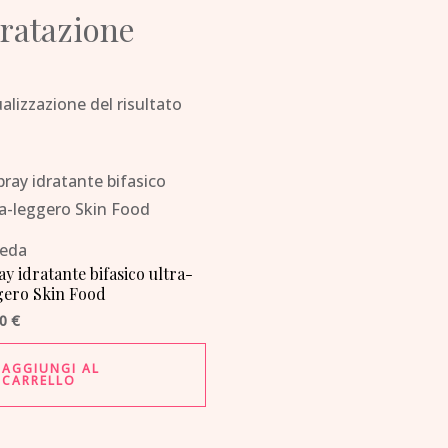
dratazione
alizzazione del risultato
eda
y idratante bifasico ultra-
gero Skin Food
90
€
AGGIUNGI AL
CARRELLO