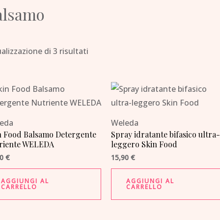
alsamo
alizzazione di 3 risultati
eda
Weleda
n Food Balsamo Detergente
Spray idratante bifasico ultra
riente WELEDA
leggero Skin Food
90
€
15,90
€
AGGIUNGI AL
AGGIUNGI AL
CARRELLO
CARRELLO