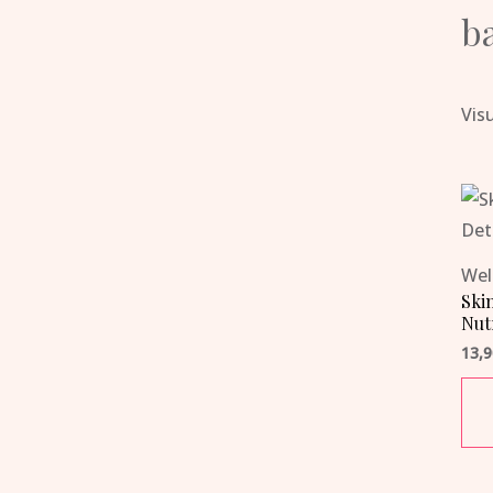
b
Visu
Wel
Ski
Nut
13,