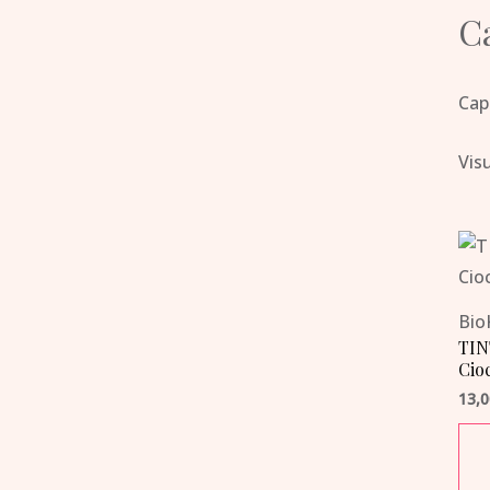
Ca
Cape
Visu
Bio
TIN
Cio
13,