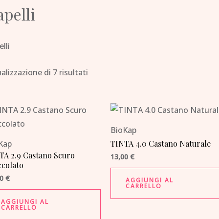
pelli
lli
alizzazione di 7 risultati
BioKap
Kap
TINTA 4.0 Castano Naturale
TA 2.9 Castano Scuro
13,00
€
ccolato
00
€
AGGIUNGI AL
CARRELLO
AGGIUNGI AL
CARRELLO